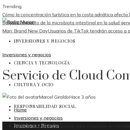
Trending
Cómo la concentración turística en la costa adriática afect
belgas
El impacto de la microbiota intestinal en la salud gene
Man: Brand New Day
Usuarios de TikTok tendrán acceso a p
INVERSIONES Y NEGOCIOS
Inversiones y negocios
CIENCIA Y TECNOLOGÍA
Servicio de Cloud Co
CULTURA Y OCIO
Marcel Giraldo
Hace 3 años
RESPONSABILIDAD SOCIAL
Home
Inversiones y negocios
Inversiones y Negocios
Servicio de Cloud Computing para empresas en Hondu