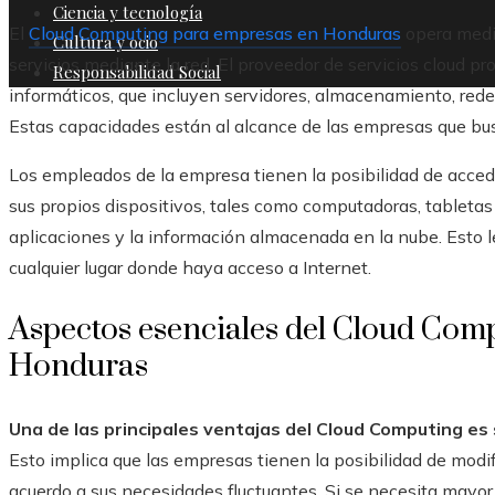
Ciencia y tecnología
El
Cloud Computing para empresas en Honduras
opera media
Cultura y ocio
servicios mediante la red. El proveedor de servicios cloud p
Responsabilidad Social
informáticos, que incluyen servidores, almacenamiento, rede
Estas capacidades están al alcance de las empresas que bu
Los empleados de la empresa tienen la posibilidad de accede
sus propios dispositivos, tales como computadoras, tabletas 
aplicaciones y la información almacenada en la nube. Esto le
cualquier lugar donde haya acceso a Internet.
Aspectos esenciales del Cloud Com
Honduras
Una de las principales ventajas del Cloud Computing es
Esto implica que las empresas tienen la posibilidad de modifi
acuerdo a sus necesidades fluctuantes. Si se necesita may