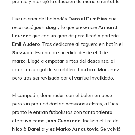
premio y manejé la situación de manera rentable.
Fue un error del holandés
Denzel Dumfries
que
reconoció
josh
doig
y lo que presencié
Armand
Laurent
que con un gran disparo llegó a portería
Emil Audero
. Tras dedicarse al zaguero en botín el
Sassuolo
Eso no ha sucedido desde el 9 de
marzo. Llegó a empatar, antes del descanso, el
inter con un gol de su artillero
Lautaro Martínez
pero tras ser revisado por el
var
fue invalidado.
El campeón, dominador, con el balón en pose
pero sin profundidad en ocasiones claras, a Dios
pronto le entran futbolistas con tanto talento
ofensivo como
Juan Cuadrado
. Incluso el tiro de
Nicolò Barella
y es
Marko Arnautovic
. Se volvió