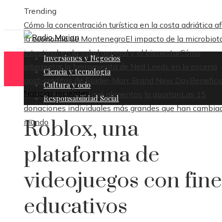
Trending
Cómo la concentración turística en la costa adriática a
la economía de Montenegro
El impacto de la microbiot
intestinal en la salud general y el bienestar
Cómo
Inversiones y Negocios
interpretar la herramienta de Ned Leeds en la escena
Ciencia y tecnología
post-créditos de Spider-Man: Brand New Day
Benefici
Cultura y ocio
Noticias recientes
de la vitamina C y qué alimentos la aportan
Las 15
Responsabilidad Social
donaciones individuales más grandes que han cambiad
Roblox, una
mundo
plataforma de
videojuegos con fine
educativos