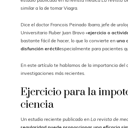
estudio publicado en la revista médica
La revista d
similar a la de tomar Viagra.
Dice el doctor Francois Peinado Ibarra, jefe de urol
Universitario Ruber Juan Bravo «
ejercicio o activi
bastante fácil de hacer, lo que lo convierte en
una o
disfunción eréctil
especialmente para pacientes qu
En este artículo te hablamos de la importancia del 
investigaciones más recientes.
Ejercicio para la impote
ciencia
Un estudio reciente publicado en
La revista de med
regularidad puede proporcionar una eficacia simi