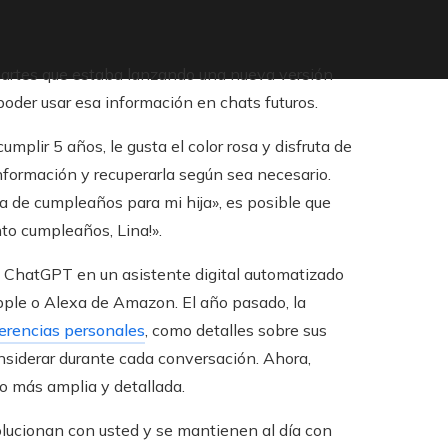
el martes que estaba lanzando una nueva versión
 poder usar esa información en chats futuros.
umplir 5 años, le gusta el color rosa y disfruta de
formación y recuperarla según sea necesario.
ta de cumpleaños para mi hija», es posible que
nto cumpleaños, Lina!».
 ChatGPT en un asistente digital automatizado
pple o Alexa de Amazon. El año pasado, la
ferencias personales
, como detalles sobre sus
onsiderar durante cada conversación. Ahora,
 más amplia y detallada.
olucionan con usted y se mantienen al día con