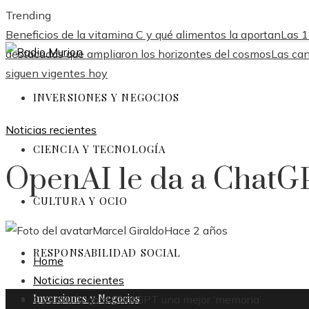
Trending
Beneficios de la vitamina C y qué alimentos la aportan
Las 1
destacadas que ampliaron los horizontes del cosmos
Las can
siguen vigentes hoy
INVERSIONES Y NEGOCIOS
Noticias recientes
CIENCIA Y TECNOLOGÍA
OpenAI le da a ChatG
CULTURA Y OCIO
Marcel Giraldo
Hace 2 años
RESPONSABILIDAD SOCIAL
Home
Noticias recientes
Inversiones y Negocios
OpenAI le da a ChatGPT una mejor ‘memoria’