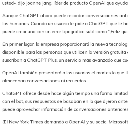
usted», dijo Joanne Jang, líder de producto OpenAI que ayud
Aunque ChatGPT ahora puede recordar conversaciones anterio
los humanos. Cuando un usuario le pide a ChatGPT que le ha
puede crear una con un error tipográfico sutil como “¡Feliz qu
En primer lugar, la empresa proporcionará la nueva tecnologí
disponible para las personas que utilicen la versión gratuit
suscriban a ChatGPT Plus, un servicio más avanzado que cue
OpenAI también presentará a los usuarios el martes lo que l
almacenan conversaciones ni recuerdos.
ChatGPT ofrece desde hace algún tiempo una forma limitad
con el bot, sus respuestas se basaban en lo que dijeron ant
puede aprovechar información de conversaciones anteriores
(El New York Times demandó a OpenAI y su socio, Microsoft,