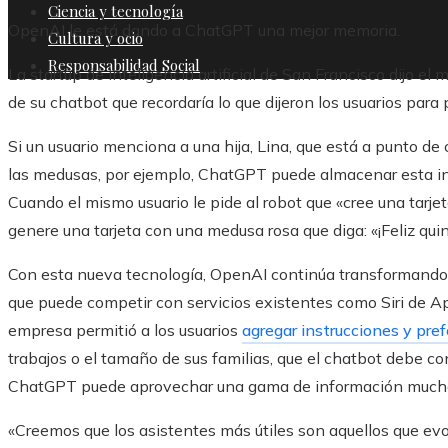
Ciencia y tecnología
OpenAI le está dando a ChatGPT una mejor memoria.
Cultura y ocio
Responsabilidad Social
La startup de inteligencia artificial de San Francisco dijo 
de su chatbot que recordaría lo que dijeron los usuarios para
Si un usuario menciona a una hija, Lina, que está a punto de c
las medusas, por ejemplo, ChatGPT puede almacenar esta in
Cuando el mismo usuario le pide al robot que «cree una tarje
genere una tarjeta con una medusa rosa que diga: «¡Feliz qui
Con esta nueva tecnología, OpenAI continúa transformando
que puede competir con servicios existentes como Siri de A
empresa permitió a los usuarios
agregar instrucciones y pre
trabajos o el tamaño de sus familias, que el chatbot debe c
ChatGPT puede aprovechar una gama de información mucho
«Creemos que los asistentes más útiles son aquellos que ev