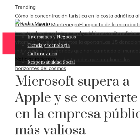
Trending
Cómo la concentración turística en la costa adriática a
la economía de Montenegro
El impacto de la microbiot
intestinal en la salud general y el bienestar
Beneficios 
Inversiones y Negocios
vitamina C y qué alimentos la aportan
Las 15 donacio
Ciencia y tecnología
individuales más grandes que han cambiado el mundo
Cultura y ocio
Noticias recientes
misiones espaciales destacadas que ampliaron los
Responsabilidad Social
horizontes del cosmos
Microsoft supera a
Apple y se convierte
en la empresa públi
más valiosa