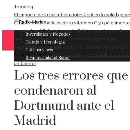
Trending
El impacto de la microbiota intestinal en la salud gener
el bienestar
Beneficios de la vitamina C y qué alimento
aportan
Las 15 donaciones individuales más grandes 
Inversiones y Negocios
han cambiado el mundo
Las misiones espaciales
Ciencia y tecnología
destacadas que ampliaron los horizontes del cosmos
C
Cultura y ocio
Noticias recientes
la conferencia de Estocolmo 1972 cambió la diplomac
Responsabilidad Social
ambiental
Los tres errores que
condenaron al
Dortmund ante el
Madrid