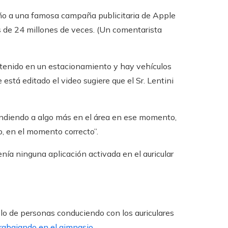
uiño a una famosa campaña publicitaria de Apple
ás de 24 millones de veces. (Un comentarista
detenido en un estacionamiento y hay vehículos
 está editado el video sugiere que el Sr. Lentini
spondiendo a algo más en el área en ese momento,
o, en el momento correcto”.
nía ninguna aplicación activada en el auricular
olo de personas conduciendo con los auriculares
rabajando en el gimnasio
.