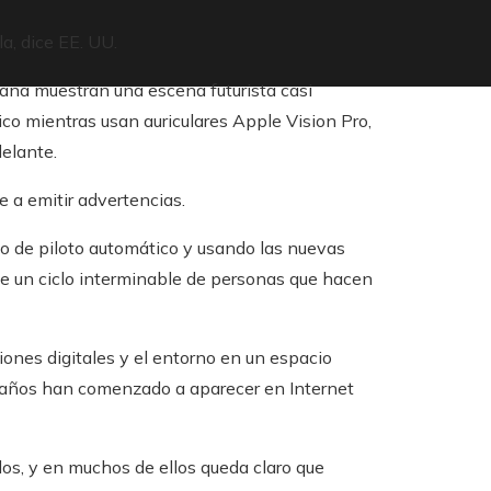
a, dice EE. UU.
ana muestran una escena futurista casi
co mientras usan auriculares Apple Vision Pro,
elante.
e a emitir advertencias.
do de piloto automático y usando las nuevas
de un ciclo interminable de personas que hacen
iones digitales y el entorno en un espacio
raños han comenzado a aparecer en Internet
os, y en muchos de ellos queda claro que