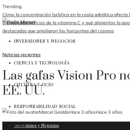
Trending
Cómo la concentración turística en la costa adriática afect
bienestar
Beneficios de la vitamina C y qué alimentos la apo
destacadas que ampliaron los horizontes del cosmos
INVERSIONES Y NEGOCIOS
Noticias recientes
CIENCIA Y TECNOLOGÍA
Las gafas Vision Pro n
CULTURA Y OCIO
EE. UU.
RESPONSABILIDAD SOCIAL
Marcel Giraldo
Hace 3 años
Hace 3 años
Home
Inversiones y Negocios