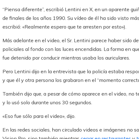
“Piensa diferente”, escribió Lentini en X, en un aparente g
de finales de los años 1990. Su vídeo de él ha sido visto m
escribió: «Realmente espero que te arresten por esto»).
Más adelante en el video, el Sr. Lentini parece haber sido 
policiales al fondo con las luces encendidas. La forma en que
fue detenido por conducir mientras usaba los auriculares.
Pero Lentini dijo en la entrevista que la policía estaba re
y que él y otra persona los grabaron en el “momento correct
También dijo que, a pesar de cómo aparece en el video, no te
y lo usó solo durante unos 30 segundos.
«Eso fue sólo para el video», dijo.
En las redes sociales, han circulado videos e imágenes no s
Vision Pro, sino también mientras
cenar en restaurantes
y
t