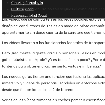
Noticias recientes
Ciencia y tecnología
Cultura y ocio
Las gafas Vision Pro no son seguras al conducir un Tesl
Responsabilidad Social
Los videos que se comparten en las redes sociales esta sem
distópica: conductores de Teslas en modo de piloto automáti
aparentemente sin darse cuenta de la carretera que tienen d
Los videos llevaron a los funcionarios federales de transport
Pero, ¿realmente la gente viaja sin pensar en Teslas en mo
gafas futuristas de Apple? ¿O es todo sólo un poco? ¿Parte 
tonterías para obtener clics, me gusta, vistas e influencia?
Las nuevas gafas tienen una función que fusiona las aplicac
inmersivo, y videos de personas usándolas en entornos ext
desde que fueron lanzadas el 2 de febrero.
Varios de los vídeos tomados en coches parecen escenificad