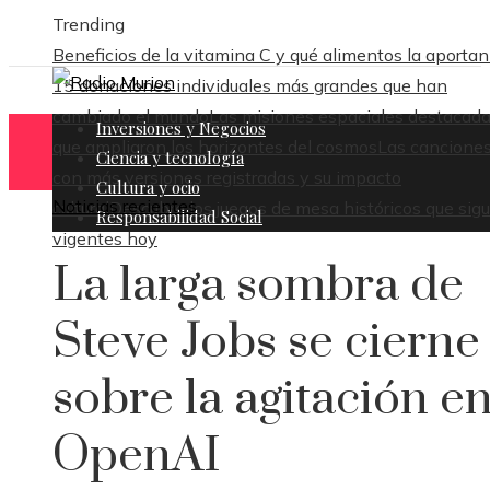
Trending
Beneficios de la vitamina C y qué alimentos la aportan
15 donaciones individuales más grandes que han
cambiado el mundo
Las misiones espaciales destacad
Inversiones y Negocios
que ampliaron los horizontes del cosmos
Las cancione
Ciencia y tecnología
con más versiones registradas y su impacto
Cultura y ocio
Noticias recientes
cultural
Descubre los juegos de mesa históricos que sig
Responsabilidad Social
vigentes hoy
La larga sombra de
Steve Jobs se cierne
sobre la agitación e
OpenAI