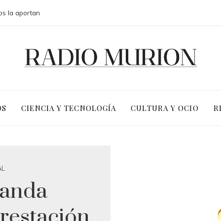
os la aportan
OS
CIENCIA Y TECNOLOGÍA
CULTURA Y OCIO
R
AL
landa
restación