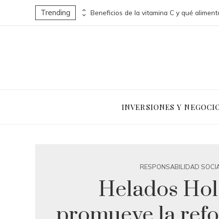
Trending
Ciudades con más sitios Patrimonio de la Humanidad y su legado histórico
Beneficios de la vitamina C y qué aliment
INVERSIONES Y NEGOCI
RESPONSABILIDAD SOCI
Helados Ho
promueve la refo