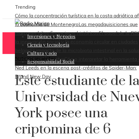
Trending
Cómo la concentración turística en la costa adriática a
la economía de Montenegro
Las megadquisiciones que
marcaron hitos financieros históricos
El papel de la RS
Inversiones y Negocios
la innovación social y la economía circular en ciudades
Ciencia y tecnología
belgas
El impacto de la microbiota intestinal en la salu
Cultura y ocio
Noticias recientes
general y el bienestar
Cómo interpretar la herramienta
Responsabilidad Social
Ned Leeds en la escena post-créditos de Spider-Man:
Este estudiante de l
Brand New Day
Universidad de Nue
York posee una
criptomina de 6