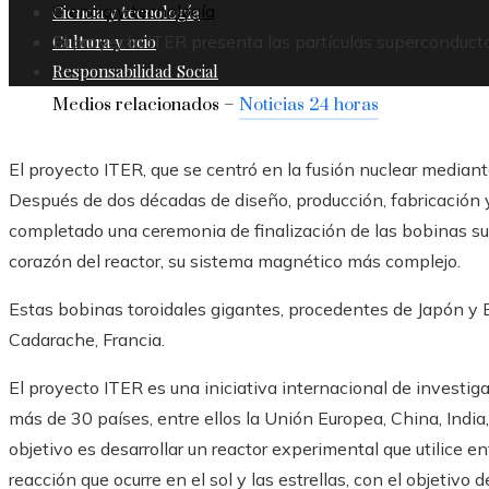
Ciencia y tecnología
Ciencia y tecnología
Cultura y ocio
El proyecto ITER presenta las partículas superconduct
Responsabilidad Social
Medios relacionados –
Noticias 24 horas
El proyecto ITER, que se centró en la fusión nuclear median
Después de dos décadas de diseño, producción, fabricación 
completado una ceremonia de finalización de las bobinas sup
corazón del reactor, su sistema magnético más complejo.
Estas bobinas toroidales gigantes, procedentes de Japón y E
Cadarache, Francia.
El proyecto ITER es una iniciativa internacional de investig
más de 30 países, entre ellos la Unión Europea, China, India
objetivo es desarrollar un reactor experimental que utilice e
reacción que ocurre en el sol y las estrellas, con el objetivo