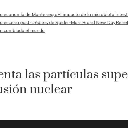
a la economía de Montenegro
El impacto de la microbiota intesti
 la escena post-créditos de Spider-Man: Brand New Day
Benef
an cambiado el mundo
enta las partículas sup
usión nuclear