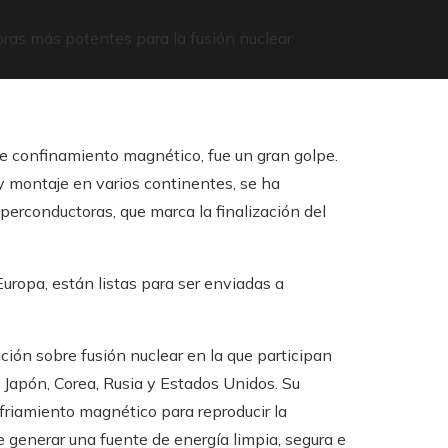
oras más potentes para la fusión nuclear
te confinamiento magnético, fue un gran golpe.
y montaje en varios continentes, se ha
erconductoras, que marca la finalización del
uropa, están listas para ser enviadas a
ación sobre fusión nuclear en la que participan
, Japón, Corea, Rusia y Estados Unidos. Su
nfriamiento magnético para reproducir la
 de generar una fuente de energía limpia, segura e