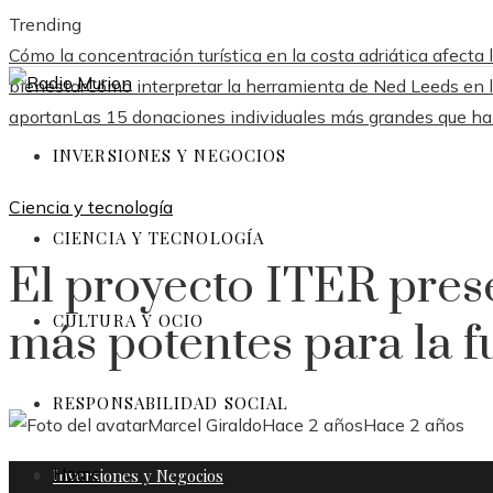
Trending
Cómo la concentración turística en la costa adriática afect
bienestar
Cómo interpretar la herramienta de Ned Leeds en
aportan
Las 15 donaciones individuales más grandes que h
INVERSIONES Y NEGOCIOS
Ciencia y tecnología
CIENCIA Y TECNOLOGÍA
El proyecto ITER pres
CULTURA Y OCIO
más potentes para la f
RESPONSABILIDAD SOCIAL
Marcel Giraldo
Hace 2 años
Hace 2 años
Home
Inversiones y Negocios