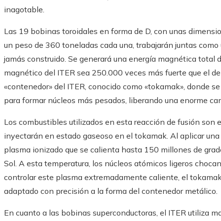
inagotable.
Las 19 bobinas toroidales en forma de D, con unas dimensio
un peso de 360 ​​toneladas cada una, trabajarán juntas como
jamás construido. Se generará una energía magnética total de
magnético del ITER sea 250.000 veces más fuerte que el de l
«contenedor» del ITER, conocido como «tokamak», donde se p
para formar núcleos más pesados, liberando una enorme can
Los combustibles utilizados en esta reacción de fusión son el
inyectarán en estado gaseoso en el tokamak. Al aplicar una c
plasma ionizado que se calienta hasta 150 millones de grado
Sol. A esta temperatura, los núcleos atómicos ligeros chocan
controlar este plasma extremadamente caliente, el tokama
adaptado con precisión a la forma del contenedor metálico.
En cuanto a las bobinas superconductoras, el ITER utiliza mat