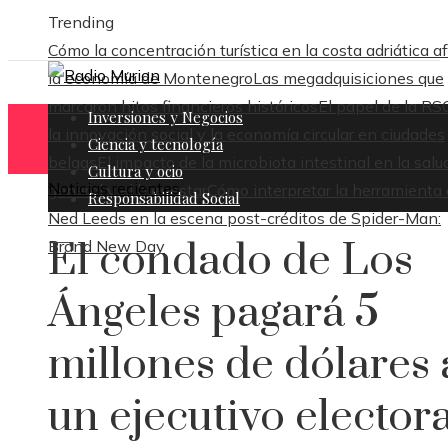
Trending
Cómo la concentración turística en la costa adriática a
la economía de Montenegro
Las megadquisiciones que
marcaron hitos financieros históricos
El papel de la RS
Inversiones y Negocios
la innovación social y la economía circular en ciudades
Ciencia y tecnología
belgas
El impacto de la microbiota intestinal en la salu
Cultura y ocio
Noticias recientes
general y el bienestar
Cómo interpretar la herramienta
Responsabilidad Social
Ned Leeds en la escena post-créditos de Spider-Man:
El condado de Los
Brand New Day
Ángeles pagará 5
millones de dólares 
un ejecutivo electora