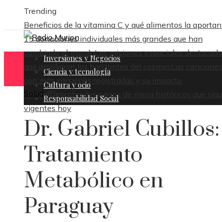
Trending
Beneficios de la vitamina C y qué alimentos la aportan
15 donaciones individuales más grandes que han
cambiado el mundo
Las misiones espaciales destacad
Inversiones y Negocios
que ampliaron los horizontes del cosmos
Las cancione
Ciencia y tecnología
con más versiones registradas y su impacto
Cultura y ocio
Salud
cultural
Descubre los juegos de mesa históricos que sig
Responsabilidad Social
vigentes hoy
Dr. Gabriel Cubillos:
Tratamiento
Metabólico en
Paraguay