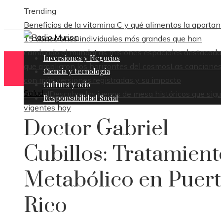
Trending
Beneficios de la vitamina C y qué alimentos la aportan
15 donaciones individuales más grandes que han
cambiado el mundo
Las misiones espaciales destacad
Inversiones y Negocios
que ampliaron los horizontes del cosmos
Las cancione
Ciencia y tecnología
con más versiones registradas y su impacto
Cultura y ocio
Salud
cultural
Descubre los juegos de mesa históricos que sig
Responsabilidad Social
vigentes hoy
Doctor Gabriel
Cubillos: Tratamient
Metabólico en Puer
Rico