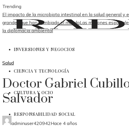
Trending
El impacto de la microbiota intestinal en la salud general y e
grandes que han cambiado el mundo
Las misiones espaciale
la diplomacia ambiental
INVERSIONES Y NEGOCIOS
Salud
CIENCIA Y TECNOLOGÍA
Doctor Gabriel Cubill
CULTURA Y OCIO
Salvador
RESPONSABILIDAD SOCIAL
adminuser420942
Hace 4 años