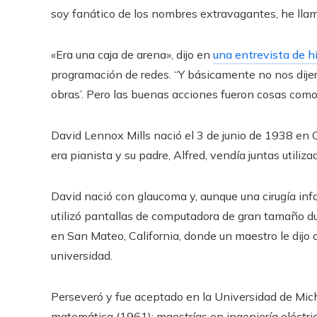
soy fanático de los nombres extravagantes, he llam
«Era una caja de arena», dijo en
una entrevista de h
programación de redes. “Y básicamente no nos dije
obras’. Pero las buenas acciones fueron cosas como d
David Lennox Mills nació el 3 de junio de 1938 en O
era pianista y su padre, Alfred, vendía juntas utiliz
David nació con glaucoma y, aunque una cirugía infant
utilizó pantallas de computadora de gran tamaño dur
en San Mateo, California, donde un maestro le dijo q
universidad.
Perseveró y fue aceptado en la Universidad de Michi
matemática (1961); maestrías en ingeniería eléctri