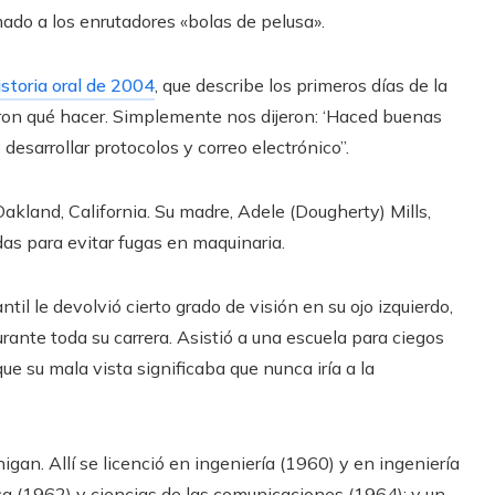
ado a los enrutadores «bolas de pelusa».
istoria oral de 2004
, que describe los primeros días de la
ron qué hacer. Simplemente nos dijeron: ‘Haced buenas
esarrollar protocolos y correo electrónico”.
akland, California. Su madre, Adele (Dougherty) Mills,
adas para evitar fugas en maquinaria.
il le devolvió cierto grado de visión en su ojo izquierdo,
ante toda su carrera. Asistió a una escuela para ciegos
ue su mala vista significaba que nunca iría a la
gan. Allí se licenció en ingeniería (1960) y en ingeniería
ca (1962) y ciencias de las comunicaciones (1964); y un