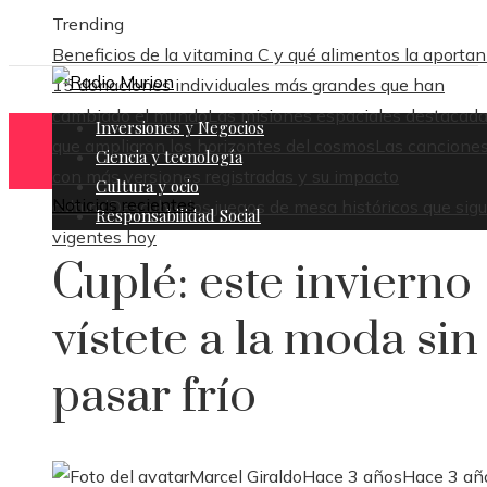
Trending
Beneficios de la vitamina C y qué alimentos la aportan
15 donaciones individuales más grandes que han
cambiado el mundo
Las misiones espaciales destacad
Inversiones y Negocios
que ampliaron los horizontes del cosmos
Las cancione
Ciencia y tecnología
con más versiones registradas y su impacto
Cultura y ocio
Noticias recientes
cultural
Descubre los juegos de mesa históricos que sig
Responsabilidad Social
vigentes hoy
Cuplé: este invierno
vístete a la moda sin
pasar frío
Marcel Giraldo
Hace 3 años
Hace 3 añ