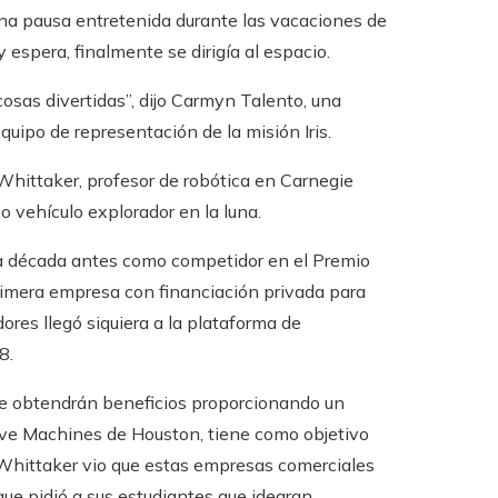
a una pausa entretenida durante las vacaciones de
 espera, finalmente se dirigía al espacio.
cosas divertidas”, dijo Carmyn Talento, una
uipo de representación de la misión Iris.
hittaker, profesor de robótica en Carnegie
o vehículo explorador en la luna.
na década antes como competidor en el Premio
primera empresa con financiación privada para
res llegó siquiera a la plataforma de
8.
se obtendrán beneficios proporcionando un
itive Machines de Houston, tiene como objetivo
. Whittaker vio que estas empresas comerciales
ue pidió a sus estudiantes que idearan. .