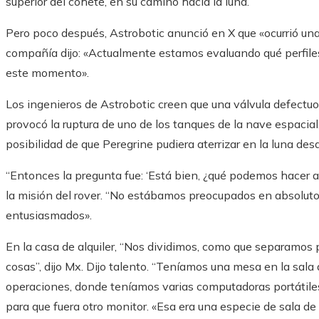
superior del cohete, en su camino hacia la luna.
Pero poco después, Astrobotic anunció en X que «ocurrió una
compañía dijo: «Actualmente estamos evaluando qué perfiles
este momento».
Los ingenieros de Astrobotic creen que una válvula defectuo
provocó la ruptura de uno de los tanques de la nave espacial. 
posibilidad de que Peregrine pudiera aterrizar en la luna des
“Entonces la pregunta fue: ‘Está bien, ¿qué podemos hacer aho
la misión del rover. “No estábamos preocupados en absolut
entusiasmados».
En la casa de alquiler, “Nos dividimos, como que separamos p
cosas”, dijo Mx. Dijo talento. “Teníamos una mesa en la sala 
operaciones, donde teníamos varias computadoras portátiles
para que fuera otro monitor. «Esa era una especie de sala de 