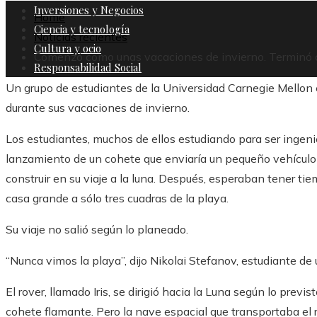
Inversiones y Negocios
Home
Ciencia y tecnología
Noticias recientes
Cultura y ocio
Comenzó como unas vacaciones de invierno. Terminó c
Responsabilidad Social
Un grupo de estudiantes de la Universidad Carnegie Mellon e
durante sus vacaciones de invierno.
Los estudiantes, muchos de ellos estudiando para ser ingenier
lanzamiento de un cohete que enviaría un pequeño vehículo 
construir en su viaje a la luna. Después, esperaban tener tie
casa grande a sólo tres cuadras de la playa.
Su viaje no salió según lo planeado.
“Nunca vimos la playa”, dijo Nikolai Stefanov, estudiante de 
El rover, llamado Iris, se dirigió hacia la Luna según lo previ
cohete flamante. Pero la nave espacial que transportaba el r