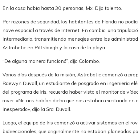
En la casa había hasta 30 personas, Mx. Dijo talento.
Por razones de seguridad, los habitantes de Florida no podí
nave espacial a través de Internet. En cambio, una tripulac
intermediario, transmitiendo mensajes entre los administrad
Astrobotic en Pittsburgh y la casa de la playa.
“De alguna manera funcionó”, dijo Colombo.
Varios días después de la misión, Astrobotic comenzó a propo
Raewyn Duvall, un estudiante de posgrado en ingeniería eléc
del programa de Iris, recuerda haber visto el monitor de víd
rover. «No nos habían dicho que nos estaban excitando en e
inesperado», dijo la Sra. Duvall.
Luego, el equipo de Iris comenzó a activar sistemas en el r
bidireccionales, que originalmente no estaban planeadas par