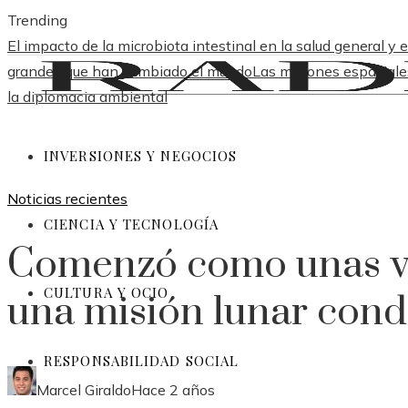
Trending
El impacto de la microbiota intestinal en la salud general y e
grandes que han cambiado el mundo
Las misiones espaciale
la diplomacia ambiental
INVERSIONES Y NEGOCIOS
Noticias recientes
CIENCIA Y TECNOLOGÍA
Comenzó como unas va
CULTURA Y OCIO
una misión lunar cond
RESPONSABILIDAD SOCIAL
Marcel Giraldo
Hace 2 años