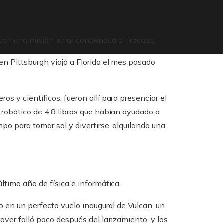
on una misión lunar condenada al fracaso.
n Pittsburgh viajó a Florida el mes pasado
os y científicos, fueron allí para presenciar el
robótico de 4,8 libras que habían ayudado a
mpo para tomar sol y divertirse, alquilando una
último año de física e informática.
sto en un perfecto vuelo inaugural de Vulcan, un
over falló poco después del lanzamiento, y los