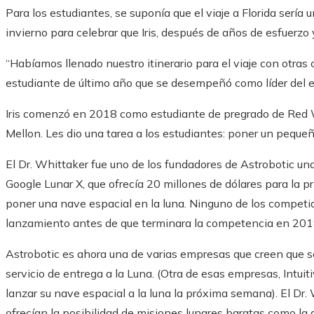
Para los estudiantes, se suponía que el viaje a Florida serí
invierno para celebrar que Iris, después de años de esfuerzo y
“Habíamos llenado nuestro itinerario para el viaje con otras 
estudiante de último año que se desempeñó como líder del eq
Iris comenzó en 2018 como estudiante de pregrado de Red W
Mellon. Les dio una tarea a los estudiantes: poner un pequeñ
El Dr. Whittaker fue uno de los fundadores de Astrobotic u
Google Lunar X, que ofrecía 20 millones de dólares para la 
poner una nave espacial en la luna. Ninguno de los competido
lanzamiento antes de que terminara la competencia en 201
Astrobotic es ahora una de varias empresas que creen que 
servicio de entrega a la Luna. (Otra de esas empresas, Intu
lanzar su nave espacial a la luna la próxima semana). El Dr
ofrecían la posibilidad de misiones lunares baratas como la q