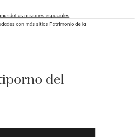
l mundo
Las misiones espaciales
udades con más sitios Patrimonio de la
tiporno del