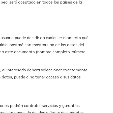
opea, será aceptada en todos los países de la
l usuario puede decidir en cualquier momento qué
aldía, bastará con mostrar uno de los datos del
ienen este documento (nombre completo, número
ea, el interesado deberá seleccionar exactamente
e datos, puede o no tener acceso a sus datos.
uarios podrán contratar servicios y garantías,
s, realizar pagos de deudas o firmar documentos