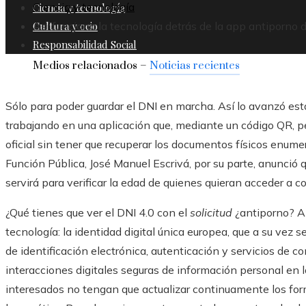
Ciencia y tecnología
Ciencia y tecnología
Cultura y ocio
Así funciona la tecnología detrás de la app antiporno de
Responsabilidad Social
Medios relacionados –
Noticias recientes
Sólo para poder guardar el DNI en marcha. Así lo avanzó est
trabajando en una aplicación que, mediante un código QR, pe
oficial sin tener que recuperar los documentos físicos enume
Función Pública, José Manuel Escrivá, por su parte, anunció 
servirá para verificar la edad de quienes quieran acceder a c
¿Qué tienes que ver el DNI 4.0 con el
solicitud
¿antiporno? A
tecnología: la identidad digital única europea, que a su vez
de identificación electrónica, autenticación y servicios de c
interacciones digitales seguras de información personal en
interesados ​​no tengan que actualizar continuamente los for