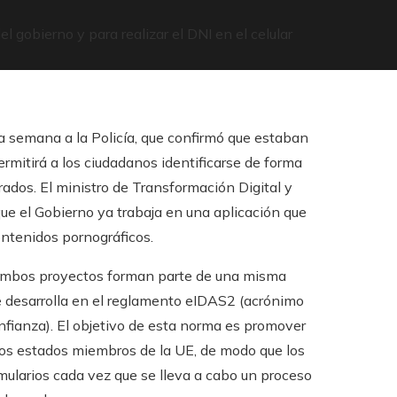
l gobierno y para realizar el DNI en el celular
a semana a la Policía, que confirmó que estaban
rmitirá a los ciudadanos identificarse de forma
rados. El ministro de Transformación Digital y
que el Gobierno ya trabaja en una aplicación que
ontenidos pornográficos.
mbos proyectos forman parte de una misma
 se desarrolla en el reglamento eIDAS2 (acrónimo
onfianza). El objetivo de esta norma es promover
 los estados miembros de la UE, de modo que los
mularios cada vez que se lleva a cabo un proceso