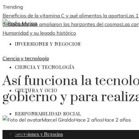
Trending
Beneficios de la vitamina C y qué alimentos la aportan
Las 1
destacadas que ampliaron los horizontes del cosmos
Las can
Humanidad y su legado histórico
INVERSIONES Y NEGOCIOS
Ciencia y tecnología
CIENCIA Y TECNOLOGÍA
Así funciona la tecnol
CULTURA Y OCIO
gobierno y para realiza
RESPONSABILIDAD SOCIAL
Marcel Giraldo
Hace 2 años
Hace 2 años
Home
Inversiones y Negocios