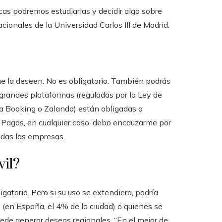
cas podremos estudiarlas y decidir algo sobre
cionales de la Universidad Carlos III de Madrid.
ue la deseen. No es obligatorio. También podrás
s grandes plataformas (reguladas por la Ley de
a Booking o Zalando) están obligadas a
Los Pagos, en cualquier caso, debo encauzarme por
odas las empresas.
vil?
ligatorio. Pero si su uso se extendiera, podría
(en España, el 4% de la ciudad) o quienes se
ede generar deseos regionales. “En el mejor de